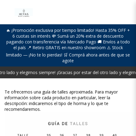
🔥 ¡Promoción exclusiva por tiempo limitado! Hasta 35% OFF +
6 cuotas sin interés 💸 Sumá un 20% extra de descuento
pagando con transferencia vía Mercado Pago 🚚 Envíos a todo
el país 📍 Retiro GRATIS en nuestro showroom ⚠️ Stock
limitado — ¡No te lo pierdas! 🛒 Comprá ahora antes de que se
agote
tro lado y elegirnos siempre!
¡Gracias por estar del otro lado y elegir
Te ofrecemos una guía de talles aproximada. Para mayor
información sobre cada producto en particular, leer la
descripción: indicaremos el tipo de horma y lo que te
recomendaremos.