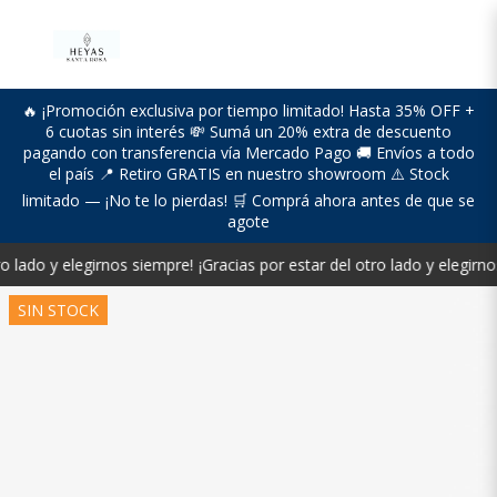
🔥 ¡Promoción exclusiva por tiempo limitado! Hasta 35% OFF +
6 cuotas sin interés 💸 Sumá un 20% extra de descuento
pagando con transferencia vía Mercado Pago 🚚 Envíos a todo
el país 📍 Retiro GRATIS en nuestro showroom ⚠️ Stock
limitado — ¡No te lo pierdas! 🛒 Comprá ahora antes de que se
agote
o lado y elegirnos siempre!
¡Gracias por estar del otro lado y elegirno
SIN STOCK