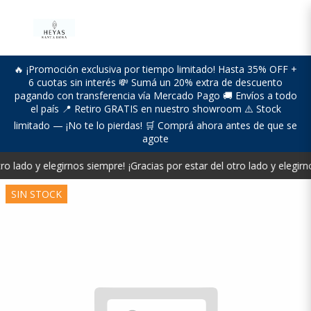
🔥 ¡Promoción exclusiva por tiempo limitado! Hasta 35% OFF +
6 cuotas sin interés 💸 Sumá un 20% extra de descuento
pagando con transferencia vía Mercado Pago 🚚 Envíos a todo
el país 📍 Retiro GRATIS en nuestro showroom ⚠️ Stock
limitado — ¡No te lo pierdas! 🛒 Comprá ahora antes de que se
agote
ro lado y elegirnos siempre!
¡Gracias por estar del otro lado y elegirn
SIN STOCK