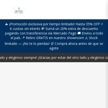
🔥 ¡Promoción exclusiva por tiempo limitado! Hasta 35% OFF +
6 cuotas sin interés 💸 Sumá un 20% extra de descuento
pagando con transferencia vía Mercado Pago 🚚 Envíos a todo
el país 📍 Retiro GRATIS en nuestro showroom ⚠️ Stock
limitado — ¡No te lo pierdas! 🛒 Comprá ahora antes de que se
agote
do y elegirnos siempre!
¡Gracias por estar del otro lado y elegirnos si