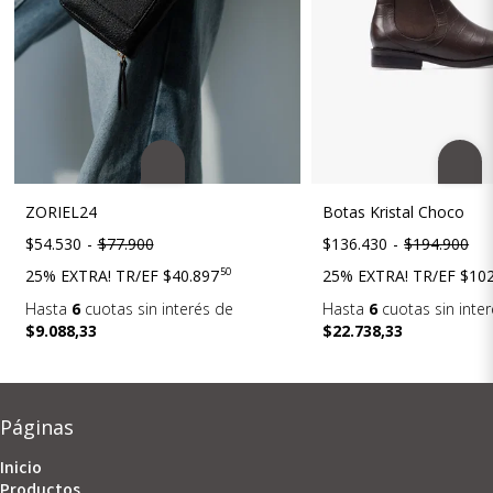
ZORIEL24
Botas Kristal Choco
$54.530
-
$77.900
$136.430
-
$194.900
50
25% EXTRA! TR/EF
$40.897
25% EXTRA! TR/EF
$102
Hasta
6
cuotas sin interés
de
Hasta
6
cuotas sin inte
$9.088,33
$22.738,33
Páginas
Inicio
Productos