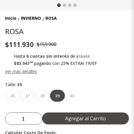
Inicio
INVIERNO
ROSA
/
/
ROSA
$111.930
$159.900
Hasta
6 cuotas sin interés
de
$18.655
50
$83.947
pagando con 25% EXTRA! TR/EF
Ver más detalles
Talle:
39
36
37
38
39
40
Agregar al Carrito
Calcular Costo De Envío: