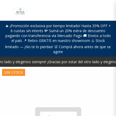
🔥 ¡Promoción exclusiva por tiempo limitado! Hasta 35% OFF +
6 cuotas sin interés 💸 Sumá un 20% extra de descuento
pagando con transferencia vía Mercado Pago 🚚 Envíos a todo
el país 📍 Retiro GRATIS en nuestro showroom ⚠️ Stock
limitado — ¡No te lo pierdas! 🛒 Comprá ahora antes de que se
agote
ro lado y elegirnos siempre!
¡Gracias por estar del otro lado y elegirn
SIN STOCK