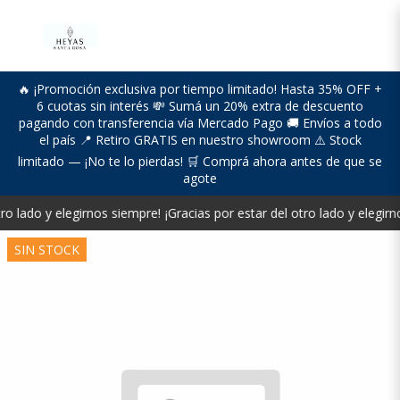
🔥 ¡Promoción exclusiva por tiempo limitado! Hasta 35% OFF +
6 cuotas sin interés 💸 Sumá un 20% extra de descuento
pagando con transferencia vía Mercado Pago 🚚 Envíos a todo
el país 📍 Retiro GRATIS en nuestro showroom ⚠️ Stock
limitado — ¡No te lo pierdas! 🛒 Comprá ahora antes de que se
agote
ro lado y elegirnos siempre!
¡Gracias por estar del otro lado y elegirn
SIN STOCK