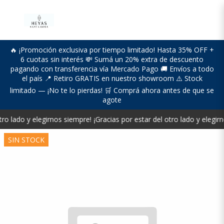
🔥 ¡Promoción exclusiva por tiempo limitado! Hasta 35% OFF +
6 cuotas sin interés 💸 Sumá un 20% extra de descuento
pagando con transferencia vía Mercado Pago 🚚 Envíos a todo
el país 📍 Retiro GRATIS en nuestro showroom ⚠️ Stock
limitado — ¡No te lo pierdas! 🛒 Comprá ahora antes de que se
agote
tro lado y elegirnos siempre!
¡Gracias por estar del otro lado y elegir
SIN STOCK